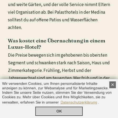
und weite Gärten, und der volle Service nimmt Eltern
viel Organisation ab. Bei Palasthotels in der Medina
solltest du auf offene Patios und Wasserflächen
achten.
Was kostet eine Übernachtung in einem
Luxus-Hotel?
Die Preise bewegen sich im gehobenen bis obersten
Segment und schwanken stark nach Saison, Haus und
Zimmerkategorie. Frühling, Herbst und der
Jahreswechsel sind am teuersten. Wer früh und in der
Wir verwenden Cookies, um Ihnen personalisierte Inhalte
×
Nebensaison bucht, erzielt das beste Preis-
anzeigen zu können, zur Webanalyse und für Marketingzwecke.
Leistungs-Verhältnis.
Indem Sie unsere Seite nutzen, stimmen Sie der Verwendung von
Cookies zu. Mehr über Cookies und Ihre Möglichkeiten, sie zu
verwalten, erfahren Sie in unserer
Datenschutzerklärung
.
OK
Bereit für luxuriöse Tage in Marrakesch?