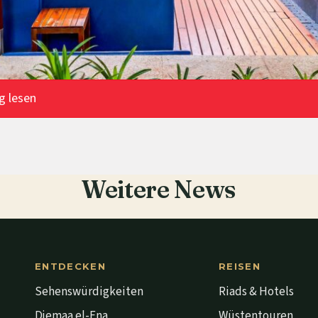
g lesen
Weitere News
ENTDECKEN
REISEN
Sehenswürdigkeiten
Riads & Hotels
Djemaa el-Fna
Wüstentouren