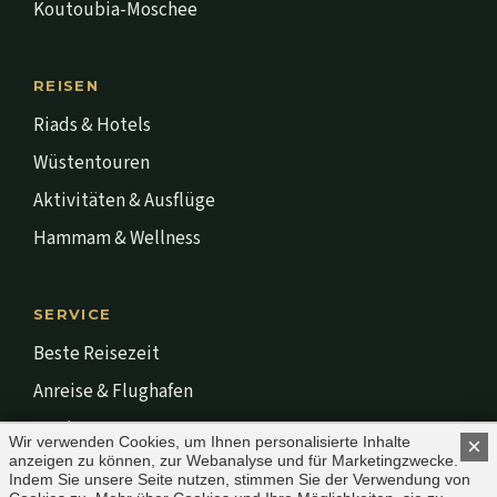
Koutoubia-Moschee
REISEN
Riads & Hotels
Wüstentouren
Aktivitäten & Ausflüge
Hammam & Wellness
SERVICE
Beste Reisezeit
Anreise & Flughafen
Stadt & Leute
Wir verwenden Cookies, um Ihnen personalisierte Inhalte
×
anzeigen zu können, zur Webanalyse und für Marketingzwecke.
Impressum
Indem Sie unsere Seite nutzen, stimmen Sie der Verwendung von