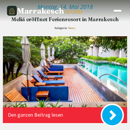
Montag, 14. Mai 2018
Marrakesch
.com
Meliá eröffnet Ferienresort in Marrakesch
Kategorie:
News
Den ganzen Beitrag lesen