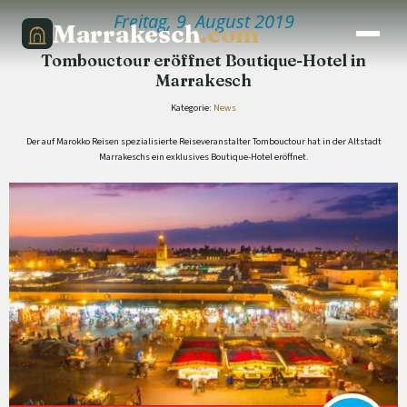
Freitag, 9. August 2019
Marrakesch
.com
Tombouctour eröffnet Boutique-Hotel in
Marrakesch
Kategorie:
News
Der auf Marokko Reisen spezialisierte Reiseveranstalter Tombouctour hat in der Altstadt
Marrakeschs ein exklusives Boutique-Hotel eröffnet.