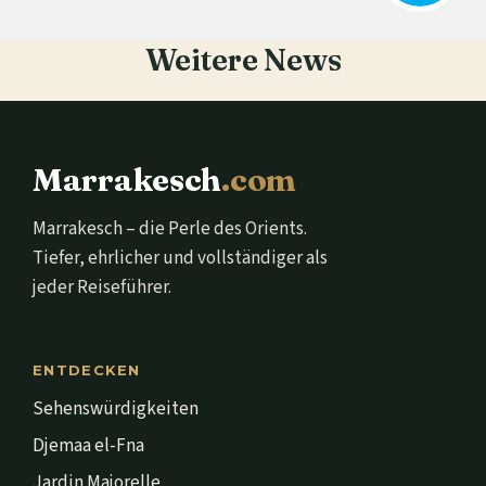
Weitere News
Marrakesch
.com
Marrakesch – die Perle des Orients.
Tiefer, ehrlicher und vollständiger als
jeder Reiseführer.
ENTDECKEN
Sehenswürdigkeiten
Djemaa el-Fna
Jardin Majorelle