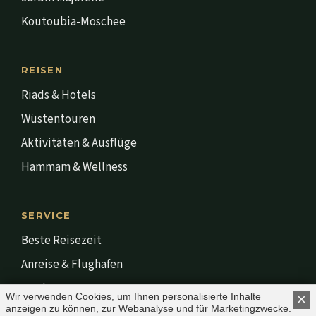
Koutoubia-Moschee
REISEN
Riads & Hotels
Wüstentouren
Aktivitäten & Ausflüge
Hammam & Wellness
SERVICE
Beste Reisezeit
Anreise & Flughafen
Stadt & Leute
Wir verwenden Cookies, um Ihnen personalisierte Inhalte
×
anzeigen zu können, zur Webanalyse und für Marketingzwecke.
Impressum