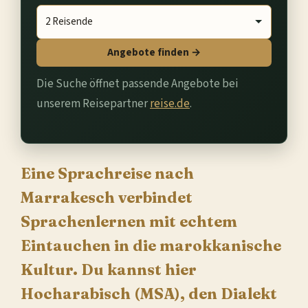
Angebote finden →
Die Suche öffnet passende Angebote bei
unserem Reisepartner
reise.de
.
Eine Sprachreise nach
Marrakesch verbindet
Sprachenlernen mit echtem
Eintauchen in die marokkanische
Kultur. Du kannst hier
Hocharabisch (MSA), den Dialekt