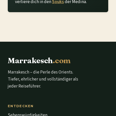
verliere dich in den
Souks
der Medina.
Marrakesch
.com
Marrakesch – die Perle des Orients.
Tiefer, ehrlicher und vollständiger als
jeder Reiseführer.
ENTDECKEN
Sehenswürdigkeiten