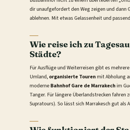
Busbahnhof nicht zu einem überteuerten „offizie
dir unaufgefordert den Weg zeigen und dann G
ablehnen. Mit etwas Gelassenheit und passende
Wie reise ich zu Tagesa
Städte?
Für Ausflüge und Weiterreisen gibt es mehrer
Umland,
organisierte Touren
mit Abholung am
moderne
Bahnhof Gare de Marrakech
im Gue
Tanger. Für längere Überlandstrecken fahren 
Supratours). So lässt sich Marrakesch gut al
Wie funktioniert der St