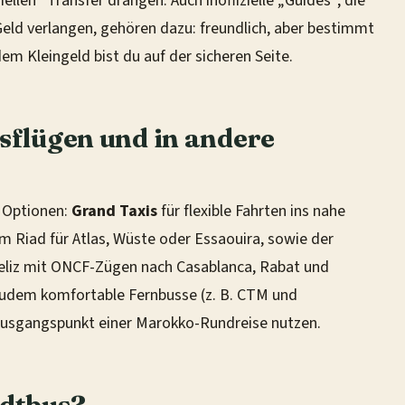
llen“ Transfer drängen. Auch inoffizielle „Guides“, die
eld verlangen, gehören dazu: freundlich, aber bestimmt
m Kleingeld bist du auf der sicheren Seite.
usflügen und in andere
e Optionen:
Grand Taxis
für flexible Fahrten ins nahe
 Riad für Atlas, Wüste oder Essaouira, sowie der
liz mit ONCF-Zügen nach Casablanca, Rabat und
zudem komfortable Fernbusse (z. B. CTM und
s Ausgangspunkt einer Marokko-Rundreise nutzen.
adtbus?