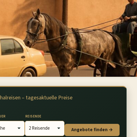
halreisen – tagesaktuelle Preise
UER
REISENDE
Angebote finden →