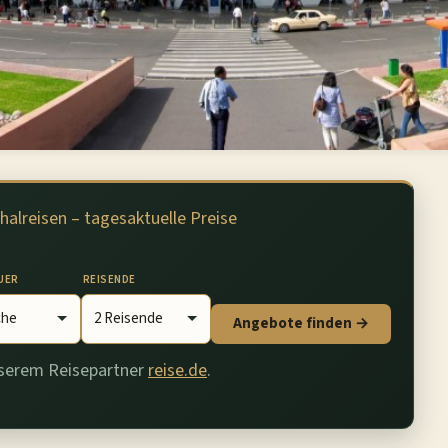
halreisen – tagesaktuelle Preise
UER
REISENDE
Angebote finden →
nserem Reisepartner
reise.de
.