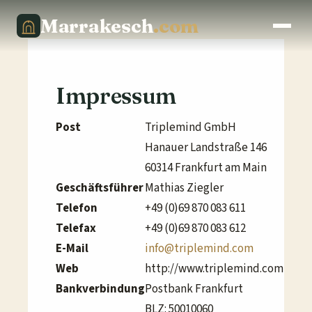
Marrakesch
.com
Impressum
Post
Triplemind GmbH
Hanauer Landstraße 146
60314 Frankfurt am Main
Geschäftsführer
Mathias Ziegler
Telefon
+49 (0)69 870 083 611
Telefax
+49 (0)69 870 083 612
E-Mail
info@triplemind.com
Web
http://www.triplemind.com
Bankverbindung
Postbank Frankfurt
BLZ: 50010060