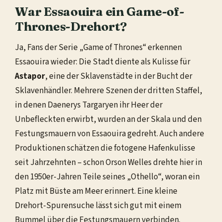
War Essaouira ein Game-of-
Thrones-Drehort?
Ja, Fans der Serie „Game of Thrones“ erkennen
Essaouira wieder: Die Stadt diente als Kulisse für
Astapor
, eine der Sklavenstädte in der Bucht der
Sklavenhändler. Mehrere Szenen der dritten Staffel,
in denen Daenerys Targaryen ihr Heer der
Unbefleckten erwirbt, wurden an der Skala und den
Festungsmauern von Essaouira gedreht. Auch andere
Produktionen schätzen die fotogene Hafenkulisse
seit Jahrzehnten – schon Orson Welles drehte hier in
den 1950er-Jahren Teile seines „Othello“, woran ein
Platz mit Büste am Meer erinnert. Eine kleine
Drehort-Spurensuche lässt sich gut mit einem
Bummel über die Festungsmauern verbinden.