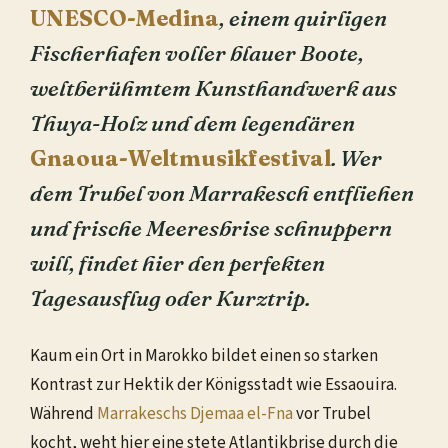
UNESCO-Medina
, einem quirligen
Fischerhafen voller blauer Boote,
weltberühmtem Kunsthandwerk aus
Thuya-Holz und dem legendären
Gnaoua-Weltmusikfestival
. Wer
dem Trubel von Marrakesch entfliehen
und frische Meeresbrise schnuppern
will, findet hier den perfekten
Tagesausflug oder Kurztrip.
Kaum ein Ort in Marokko bildet einen so starken
Kontrast zur Hektik der Königsstadt wie Essaouira.
Während
Marrakeschs Djemaa el-Fna
vor Trubel
kocht, weht hier eine stete Atlantikbrise durch die