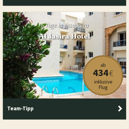
6 Tage in Essaouira
Al Jasira Hotel
ab
434
€
inklusive
Flug
Team-Tipp