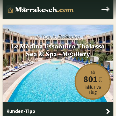
Marrakesch
.com
Preis-Hit
6 Tage in Essaouira
Le Médina Essaouira Thalassa
Sea & Spa - Mgallery
ab
801
€
inklusive
Flug
Kunden-Tipp