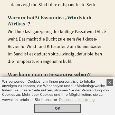
– dann zeigt die Stadt ihre entspannteste Seite.
Warum heißt Essaouira „Windstadt
Afrikas“?
Weil hier fast ganzjährig der kräftige Passatwind Alizé
weht. Das macht die Bucht zu einem Weltklasse-
Revier für Wind- und Kitesurfer. Zum Sonnenbaden
im Sand ist es dadurch oft zu windig, dafür bleiben
die Temperaturen angenehm kühl.
Was kann man in Essaouira sehen?
Wir verwenden Cookies, um Ihnen personalisierte Inhalte
×
Die Höhepunkte sind die UNESCO-Medina mit ihren
anzeigen zu können, zur Webanalyse und für Marketingzwecke.
blauen Fensterläden, die Skala-Festungen mit ihren
Indem Sie unsere Seite nutzen, stimmen Sie der Verwendung von
Cookies zu. Mehr über Cookies und Ihre Möglichkeiten, sie zu
Kanonen, der quirlige Fischerhafen mit den blauen
verwalten, erfahren Sie in unserer
Datenschutzerklärung
.
Booten, die Kunsthandwerkswerkstätten für Thuya-
OK
Holz und der lange Stadtstrand zum Surfen und