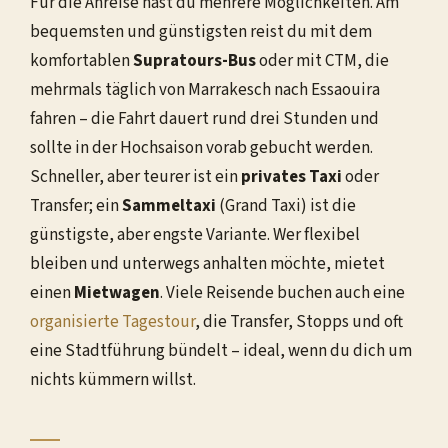
Für die Anreise hast du mehrere Möglichkeiten. Am
bequemsten und günstigsten reist du mit dem
komfortablen
Supratours-Bus
oder mit CTM, die
mehrmals täglich von Marrakesch nach Essaouira
fahren – die Fahrt dauert rund drei Stunden und
sollte in der Hochsaison vorab gebucht werden.
Schneller, aber teurer ist ein
privates Taxi
oder
Transfer; ein
Sammeltaxi
(Grand Taxi) ist die
günstigste, aber engste Variante. Wer flexibel
bleiben und unterwegs anhalten möchte, mietet
einen
Mietwagen
. Viele Reisende buchen auch eine
organisierte Tagestour
, die Transfer, Stopps und oft
eine Stadtführung bündelt – ideal, wenn du dich um
nichts kümmern willst.