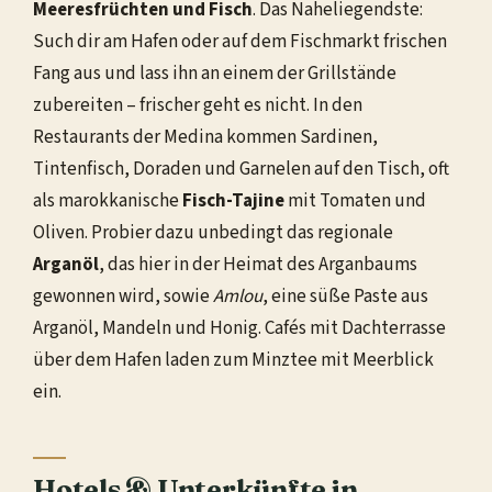
Meeresfrüchten und Fisch
. Das Naheliegendste:
Such dir am Hafen oder auf dem Fischmarkt frischen
Fang aus und lass ihn an einem der Grillstände
zubereiten – frischer geht es nicht. In den
Restaurants der Medina kommen Sardinen,
Tintenfisch, Doraden und Garnelen auf den Tisch, oft
als marokkanische
Fisch-Tajine
mit Tomaten und
Oliven. Probier dazu unbedingt das regionale
Arganöl
, das hier in der Heimat des Arganbaums
gewonnen wird, sowie
Amlou
, eine süße Paste aus
Arganöl, Mandeln und Honig. Cafés mit Dachterrasse
über dem Hafen laden zum Minztee mit Meerblick
ein.
Hotels & Unterkünfte in