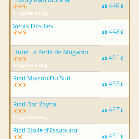
446
ab
€
6 Tage ÜF & Flug
Vents Des Iles
448
ab
€
8 Tage ÜF & Flug
Hotel La Perle de Mogador
461
ab
€
6 Tage VP & Flug
Riad Maison Du Sud
463
ab
€
6 Tage ÜF & Flug
Riad Dar Zayna
467
ab
€
6 Tage OV & Flug
Riad Etoile d'Essaouira
481
ab
€