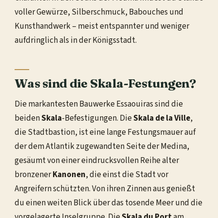
voller Gewürze, Silberschmuck, Babouches und
Kunsthandwerk – meist entspannter und weniger
aufdringlich als in der Königsstadt.
Was sind die Skala-Festungen?
Die markantesten Bauwerke Essaouiras sind die
beiden
Skala
-Befestigungen. Die
Skala de la Ville
,
die Stadtbastion, ist eine lange Festungsmauer auf
der dem Atlantik zugewandten Seite der Medina,
gesäumt von einer eindrucksvollen Reihe alter
bronzener
Kanonen
, die einst die Stadt vor
Angreifern schützten. Von ihren Zinnen aus genießt
du einen weiten Blick über das tosende Meer und die
vorgelagerte Inselgruppe. Die
Skala du Port
am